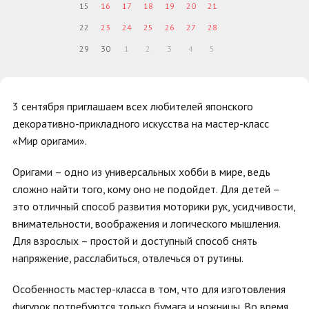
15
16
17
18
19
20
21
22
23
24
25
26
27
28
29
30
1
2
3
4
5
3 сентября приглашаем всех любителей японского
декоративно-прикладного искусства на мастер-класс
«Мир оригами».
Оригами – одно из универсальных хобби в мире, ведь
сложно найти того, кому оно не подойдет. Для детей –
это отличный способ развития моторики рук, усидчивости,
внимательности, воображения и логического мышления.
Для взрослых – простой и доступный способ снять
напряжение, расслабиться, отвлечься от рутины.
Особенность мастер-класса в том, что для изготовления
фигурок потребуются только бумага и ножницы. Во время