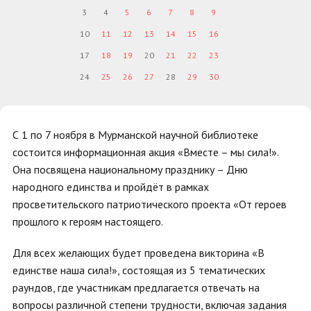
3
4
5
6
7
8
9
10
11
12
13
14
15
16
17
18
19
20
21
22
23
24
25
26
27
28
29
30
С 1 по 7 ноября в Мурманской научной библиотеке
состоится информационная акция «Вместе – мы сила!».
Она посвящена национальному празднику – Дню
народного единства и пройдёт в рамках
просветительского патриотического проекта «От героев
прошлого к героям настоящего.
Для всех желающих будет проведена викторина «В
единстве наша сила!», состоящая из 5 тематических
раундов, где участникам предлагается отвечать на
вопросы различной степени трудности, включая задания