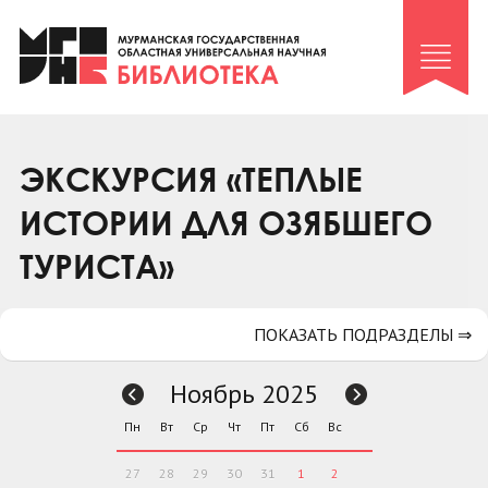
Клуб «Гиря и сельдерей»
Клуб «Семейный архив»
Клуб гидов
Коллегам
ЭКСКУРСИЯ «ТЕПЛЫЕ
Контакты
ИСТОРИИ ДЛЯ ОЗЯБШЕГО
ТУРИСТА»
ПОКАЗАТЬ ПОДРАЗДЕЛЫ ⇒
Ноябрь 2025
Пн
Вт
Ср
Чт
Пт
Сб
Вс
27
28
29
30
31
1
2