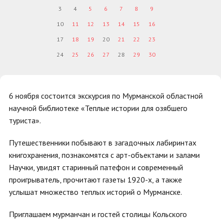
3
4
5
6
7
8
9
10
11
12
13
14
15
16
17
18
19
20
21
22
23
24
25
26
27
28
29
30
6 ноября состоится экскурсия по Мурманской областной
научной библиотеке «Теплые истории для озябшего
туриста».
Путешественники побывают в загадочных лабиринтах
книгохранения, познакомятся с арт-объектами и залами
Научки, увидят старинный патефон и современный
проигрыватель, прочитают газеты 1920-х, а также
услышат множество теплых историй о Мурманске.
Приглашаем мурманчан и гостей столицы Кольского