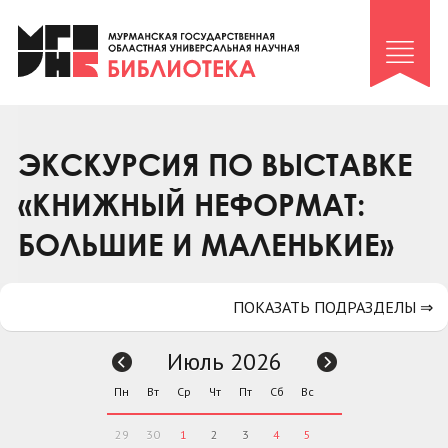
Клуб «Гиря и сельдерей»
Клуб «Семейный архив»
Клуб гидов
Коллегам
ЭКСКУРСИЯ ПО ВЫСТАВКЕ
Контакты
«КНИЖНЫЙ НЕФОРМАТ:
БОЛЬШИЕ И МАЛЕНЬКИЕ»
ПОКАЗАТЬ ПОДРАЗДЕЛЫ ⇒
Июль 2026
Пн
Вт
Ср
Чт
Пт
Сб
Вс
29
30
1
2
3
4
5