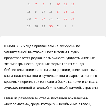
6
7
8
9
10
11
12
13
14
15
16
17
18
19
20
21
22
23
24
25
26
27
28
29
30
31
1
2
8 июля 2026 года приглашаем на экскурсии по
удивительной выставке! Посетителям Научки
представляется редкая возможность увидеть книжные
экземпляры нестандартных форматов из фонда
библиотеки: книги-гиганты и микрокниги, книги-кассеты и
книги-пластинки, книги-сумочки и книги-ларцы, издания в
красивых переплетах из ткани и бархата, кожи и ситца, с
художественной отделкой – чеканкой, камеей, стразами.
Один из разделов выставки посвящен арктическим
«неформатам», среди которых – необычные атласы,