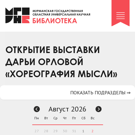
Клуб «Гиря и сельдерей»
Клуб «Семейный архив»
Клуб гидов
Коллегам
ОТКРЫТИЕ ВЫСТАВКИ
Контакты
ДАРЬИ ОРЛОВОЙ
«ХОРЕОГРАФИЯ МЫСЛИ»
ПОКАЗАТЬ ПОДРАЗДЕЛЫ ⇒
Август 2026
Пн
Вт
Ср
Чт
Пт
Сб
Вс
27
28
29
30
31
1
2