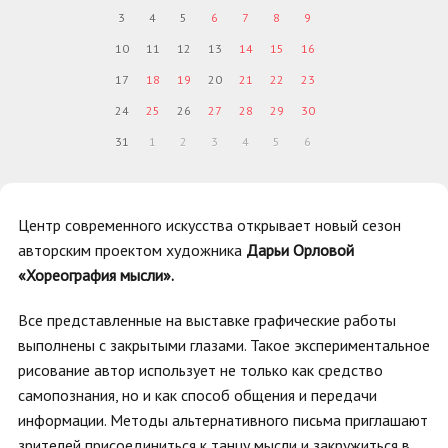
3
4
5
6
7
8
9
10
11
12
13
14
15
16
17
18
19
20
21
22
23
24
25
26
27
28
29
30
31
1
2
3
4
5
6
Центр современного искусства открывает новый сезон
авторским проектом художника
Дарьи Орловой
«Хореография мысли».
Все представленные на выставке графические работы
выполнены с закрытыми глазами. Такое экспериментальное
рисование автор использует не только как средство
самопознания, но и как способ общения и передачи
информации. Методы альтернативного письма приглашают
зрителей присоединиться к танцу мысли и закружиться в