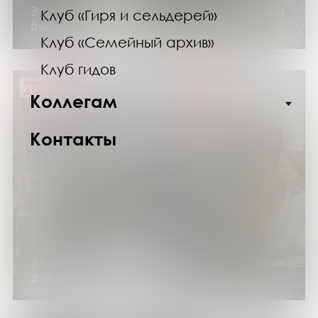
Экскурсия по выставке «Когда компьютеры
Клуб «Гиря и сельдерей»
были большими»
Клуб «Семейный архив»
Клуб гидов
ПЛАТНО
Коллегам
Контакты
Экскурсия по библиотеке «Теплые истории
для озябшего туриста»