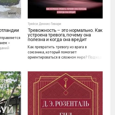
Трейси Деннис-Тивари
отландии
Тревожность – это нормально. Как
устроена тревога, почему она
тправляется
полезна и когда она вредит
нием –
Как превратить тревогу из врага в
даний
союзника, который помогает
ориентироваться в сложном мире? Подход,
сочетающий научную строгость с
практической ...