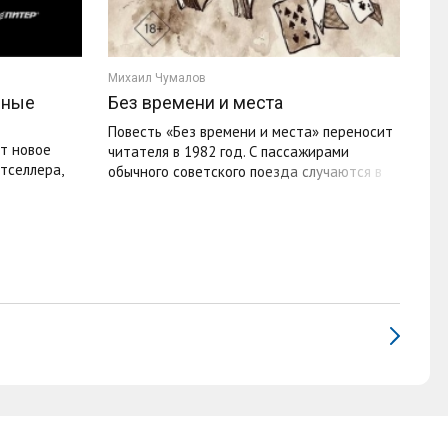
Михаил Чумалов
нные
Без времени и места
Повесть «Без времени и места» переносит
т новое
читателя в 1982 год. С пассажирами
тселлера,
обычного советского поезда случаются в
пути не вполне обычные ...
ых