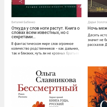
Виталий Бабенко
Дарья Золото
Откуда у слов ноги растут. Книга о
Ночь меж
словах всем известных, но с
Десять исто
секретами...
значит не б
В фантастическом мире слов огромное
рассказов 
количество родственников – как дальних,
социальным
так и близких, чуть ли не кровных братьев
...
и сестер. Кто бы мог ...