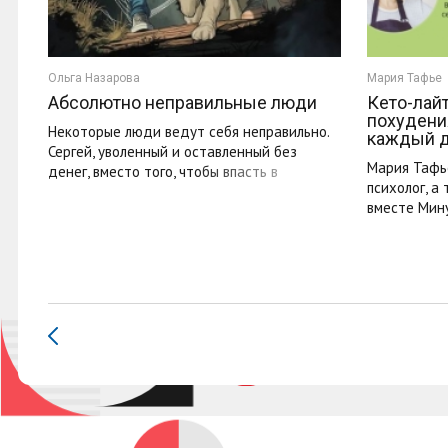
Ольга Назарова
Мария Тафье
Абсолютно неправильные люди
Кето-лай
похудени
Некоторые люди ведут себя неправильно.
каждый 
Сергей, уволенный и оставленный без
Мария Тафье
денег, вместо того, чтобы впасть в
психолог, а
депрессию спас щенка и понял истину ...
вместе Мину
Вкусные ...