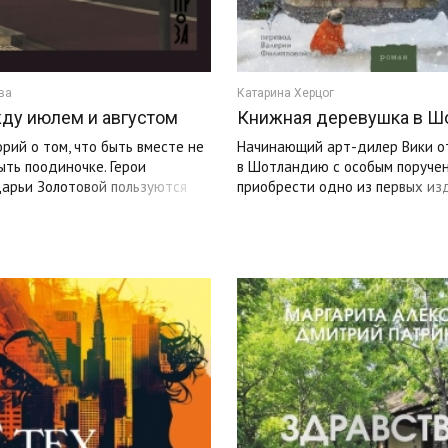
ва
Катарина Херцог
ду июлем и августом
Книжная деревушка в Ш
рий о том, что быть вместе не
Начинающий арт-дилер Вики о
ыть поодиночке. Герои
в Шотландию с особым поруче
Дарьи Золотовой пользуются
приобрести одно из первых из
и сетями и приложениями для
«Алисы в Стране чудес». ...