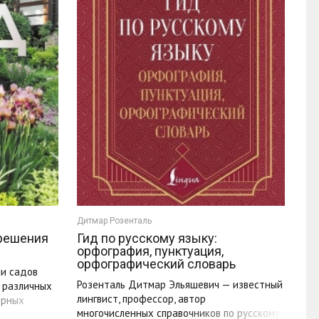
Дитмар Розенталь
 решения
Гид по русскому языку:
орфография, пунктуация,
орфографический словарь
ии садов
Розенталь Дитмар Эльяшевич — известный
в различных
лингвист, профессор, автор
ерных
многочисленных справочников по русскому
 ...