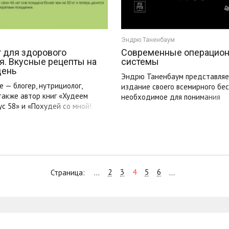
Эндрю Таненбаум
т для здорового
Современные операцио
я. Вкусные рецепты на
системы
день
Эндрю Таненбаум представляе
 — блогер, нутрициолог,
издание своего всемирного бес
 также автор книг «Худеем
необходимое для понимания
с 58» и «Похудей со мной!
функционирования современн
операционных систем. ...
2
3
4
5
6
Страница:
...
...