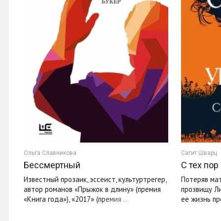
Ольга Славникова
Сагит Шварц
Бессмертный
С тех пор
Известный прозаик, эссеист, культуртрегер,
Потеряв мат
автор романов «Прыжок в длину» (премия
прозвищу Ли
«Книга года»), «2017» (премия ...
ее жизнь пр
Без маминой