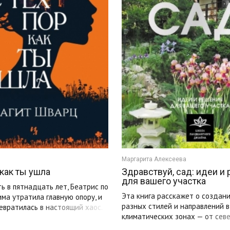
Маргарита Алексеева
 как ты ушла
Здравствуй, сад: идеи и
для вашего участка
ь в пятнадцать лет, Беатрис по
Эта книга расскажет о создан
ма утратила главную опору, и
разных стилей и направлений 
евратилась в настоящий хаос.
климатических зонах — от сев
 любви и ...
областей до субтропиков. Она не