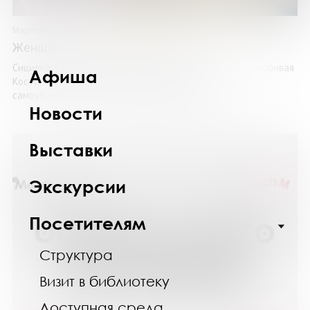
Марозелла Ди Франча
Женщина, которая жила у моря
Сицилия, 1904 год. Накануне помолвки юная свободолюбивая
Афиша
Костанца узнает, что ее отец покончил жизнь
самоубийством. Помолвка разорвана, и родные ...
Новости
Выставки
Экскурсии
Посетителям
Структура
Визит в библиотеку
Доступная среда