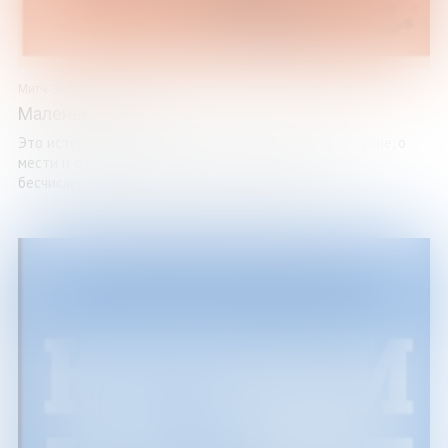
Митч Элбом
Маленький лжец
Это история о великом обмане, великой правде, о войне, о
мести и о любви, прочность которой проверяется
бесчисленными испытаниями. Действие романа ...