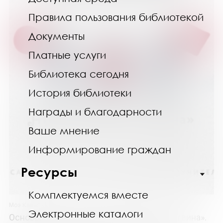
Правила пользования библиотекой
Документы
Платные услуги
Библиотека сегодня
История библиотеки
Награды и благодарности
Ваше мнение
Информирование граждан
Ресурсы
Комплектуемся вместе
Моэ Кавабэ
Электронные каталоги
Основы сухого валяния. Ателье «Три пингвина».