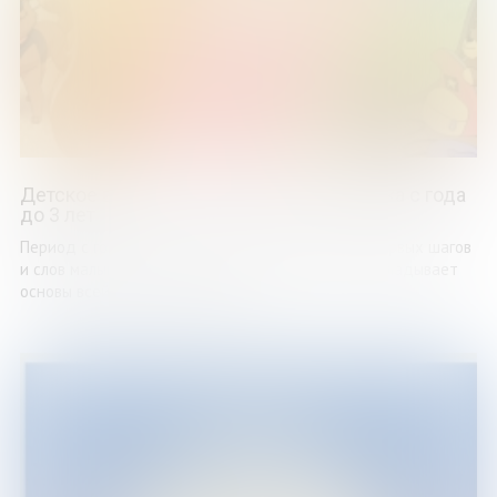
Детское время. Раннее развитие ребенка с года
до 3 лет
Период с года до 3 лет — это не просто время первых шагов
и слов малыша. Это важнейший этап, который закладывает
основы всей дальнейшей жизни ...