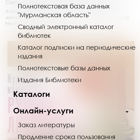
Самый милый и понятный самоучитель
Полнотекстовая база данных
Ателье «Три пингвина» открывает свои двери для всех
"Мурманская область"
желающих научиться валянию из шерсти! Японский мастер
Моэ Кавабэ представляет ...
Сводный электронный каталог
библиотек
Каталог подписки на периодические
издания
Полнотекстовые базы данных
Издания Библиотеки
Каталоги
Онлайн-услуги
Заказ литературы
Продление срока пользования