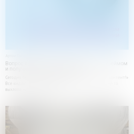
Артём Сенаторов
Вопрос времени. Как перестать быть ноунеймом
и получить внимание аудитории
Сегодня буквально из каждого утюга звучит: «Пили контент!»
Все кидаются штамповать ролики и посты, но почему-то
выхлопа нет. Подписчиков ...