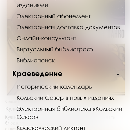
изданиями
Электронный абонемент
Электронная доставка документов
Онлайн-консультант
Виртуальный библиограф
Библиопоиск
Краеведение
Исторический календарь
Кольский Север в новых изданиях
Степан Панкович
Электронная библиотека «Кольский
Кулинарные изыски русской литературы
Север»
Кулинарные изыски — именно так мы привыкли называть
блюда, состав или способ приготовления которых
Краеведческий диктант
отличаются от привычных нам в повседневной ...