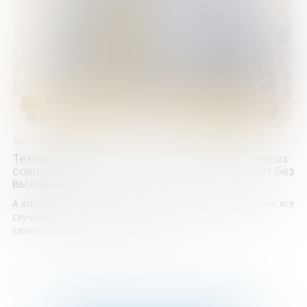
Александр Райн
Техники судьбы. О смешных приметах, нелепых
совпадениях и бюро судеб, которое работает без
выходных
А вдруг все события в вашей жизни кем-то спланированы, все
случайности – закономерны, а вашу судьбу чинят, как
сломанный компьютер, когда в ней ...