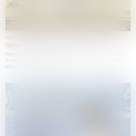
Максим Семеляк
Средняя продолжительность жизни
Максим Семеляк казался музыкальным критиком «Афиши»,
отцом-основателем The Prime Russian Magazine, главным
редактором Men’s Health ...