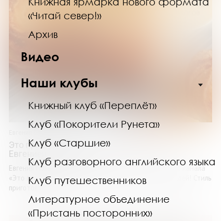
Книжная ярмарка нового формата
«Читай север!»
Архив
Видео
Наши клубы
Книжный клуб «Переплёт»
Клуб «Покорители Рунета»
Евгения Полевская
Клуб «Старшие»
Это просто выпечка! Лучшие рецепты с
Евгенией Полевской
Клуб разговорного английского языка
Евгения Полевская – автор популярного кулинарного канала
«Это просто», по чьим рецептам готовят тысячи людей! Стиль
Клуб путешественников
приготовления ...
Литературное объединение
«Пристань посторонних»