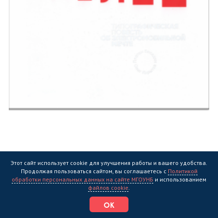
Этот сайт использует cookie для улучшения работы и вашего удобства.
Продолжая пользоваться сайтом, вы соглашаетесь с
Политикой
обработки персональных данных на сайте МГОУНБ
и использованием
файлов cookie
.
Платон Беседин
Смелее мысли
ОК
Книга посвящена увлекательной истории создания