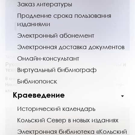
Заказ литературы
Продление срока пользования
изданиями
Электронный абонемент
Электронная доставка документов
Онлайн-консультант
Татьяна Никифорова
Рукодельное путешествие по России. Методы и
Виртуальный библиограф
техники создания кукол
В книге «Рукодельное путешествие по России» Татьяна
Библиопоиск
Никифорова предлагает не только подробнейшие мастер-
классы по изготовлению кукол, но ...
Краеведение
Исторический календарь
Кольский Север в новых изданиях
Электронная библиотека «Кольский