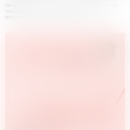
Автор написал эту книгу до того, как в обществе появился
тренд на ностальгию по советскому-постсоветскому
прошлому и один за другим начали выходить ...