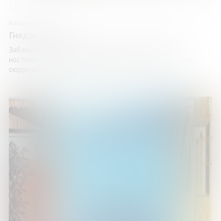
Владимир Морж
Гнедая голубь
Забавные, по мнению автора, рассказики. Немножко
ностальгические, немножко фантастические, немножко
сюрреалистические и не только про пожилых людей. ...