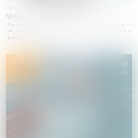
Хиро Арикава
Хроники странствующего кота
«Хроники странствующего кота» – бестселлер Хиро Арикавы,
покоривший сердца миллионов читателей по всему миру. Это
трогательная ...