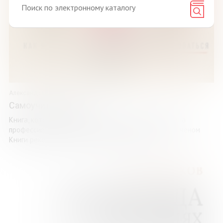
Александр Колесников
Самоучитель бокса
Книга, которую вы держите сейчас в руках, написана
профессиональным боксером, двукратным рекордсменом
Книги рекордов России, который в возрасте 42 ...