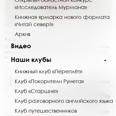
«Исследователь Мурмана»
Книжная ярмарка нового формата
«Читай север!»
Архив
Борис Якеменко
Культура Древней и Средневековой Руси
Видео
Эта книга посвящена феномену русской культуры в ее самом
широком проявлении – от форм гостеприимства и быта до
литературы, архитектуры и ...
Наши клубы
Книжный клуб «Переплёт»
Клуб «Покорители Рунета»
Клуб «Старшие»
Клуб разговорного английского языка
Клуб путешественников