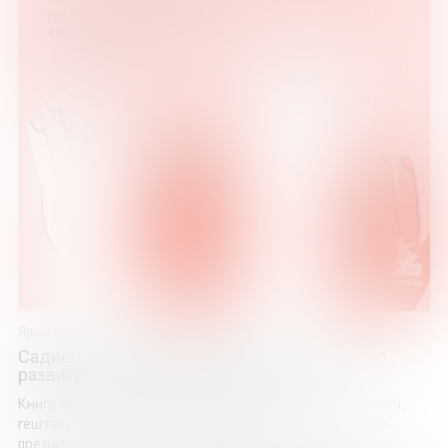
Ярослава Рындина
Садись, пять! Практическое руководство по
развитию здоровой самооценки
Книга-инструкция по созданию самооценки от психолога,
гештальт-терапевта Ярославы Рындиной. В книге автор
предлагает авторскую систему из нескольких ...