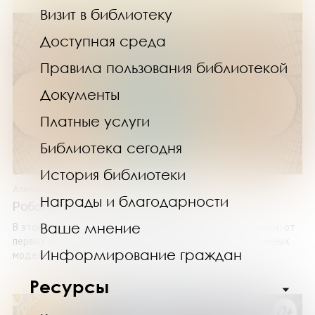
Визит в библиотеку
Доступная среда
Правила пользования библиотекой
Документы
Платные услуги
Библиотека сегодня
История библиотеки
Александр Прасол
Награды и благодарности
Роботы. История развития машин
Ваше мнение
В этой книге представлен путь развития робототехники: от
первых и самых примитивных механизмов до современных
Информирование граждан
моделей, способных выполнять даже самые ...
Ресурсы