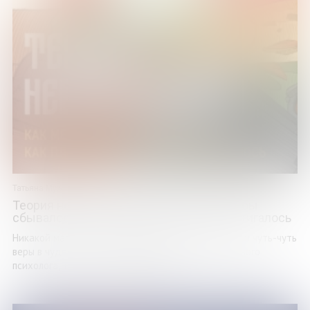
Татьяна Мужицкая
Теория невероятности: как мечтать, чтобы
сбывалось, как планировать, чтобы достигалось
Никакой магии. Только здравый смысл, психология и чуть-чуть
веры в чудеса. Книга Татьяны Мужицкой – известного
психолога, тренера и телеведущей ...