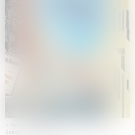
Федерика Мандзон
Возвращение в Триест