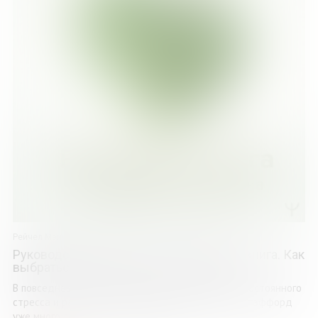
Рейчел Мэйси Стэффорд
Руководство для уставших. Ресурсная книга. Как
выбраться из тупика и обрести радость
В повседневной суете легко стать заложниками постоянного
стресса и разучиться радоваться. Рэйчел Мэйси Стэффорд
уже много лет помогает уставшим и ...