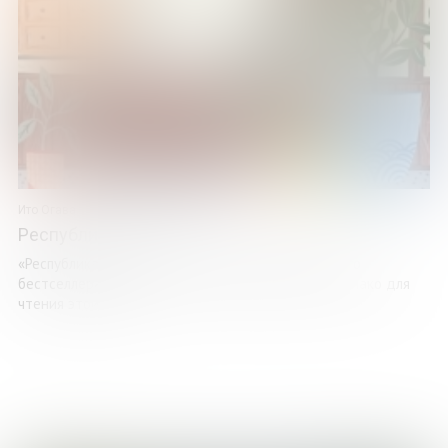
Ито Огава
Республика счастья
«Республика счастья» – продолжение нашумевшего
бестселлера Ито Огавы «Канцтовары Цубаки». Однако для
чтения этой книги ...