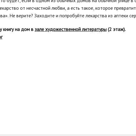
 Что будет, если в одном из обычных домов на обычной улице в
лекарство от несчастной любви, а есть такое, которое преврати
ва». Не верите? Заходите и попробуйте лекарства из аптеки се
у книгу на дом в
зале художественной литературы
(2 этаж).
ог