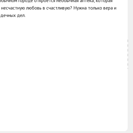
 обычном городе откроется необычная аптека, которая
т несчастную любовь в счастливую? Нужна только вера и
рдечных дел.