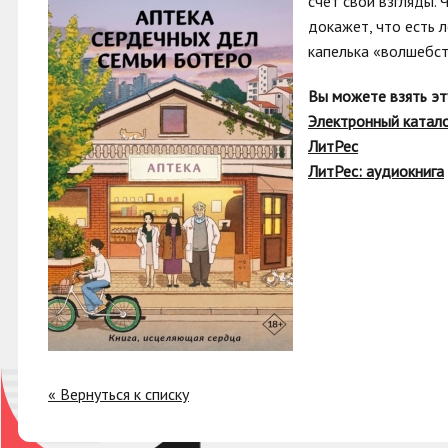
счет свои взгляды.
докажет, что есть 
капелька «волшебст
Вы можете взять эт
Электронный катал
ЛитРес
ЛитРес: аудиокнига
« Вернуться к списку