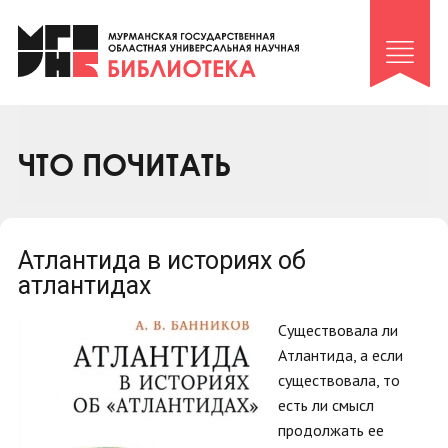
Клуб «Гиря и сельдерей»
Клуб «Семейный архив»
Клуб гидов
Коллегам
ЧТО ПОЧИТАТЬ
Контакты
Атлантида в историях об
атлантидах
Существовала ли
Атлантида, а если
существовала, то
есть ли смысл
продолжать ее