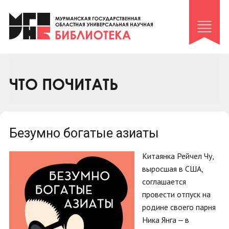
Клуб «Гиря и сельдерей»
Клуб «Семейный архив»
Клуб гидов
Коллегам
ЧТО ПОЧИТАТЬ
Контакты
Безумно богатые азиаты
Китаянка Рейчел Чу,
выросшая в США,
соглашается
провести отпуск на
родине своего парня
Ника Янга ‒ в