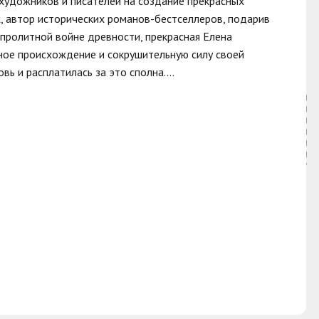
 художников и писателей на создание прекрасных
, автор исторических романов-бестселлеров, подарив
вопролитной войне древности, прекрасная Елена
ное происхождение и сокрушительную силу своей
ь и расплатилась за это сполна....