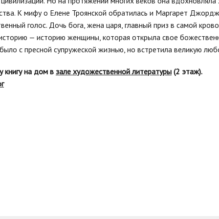
 цивилизации. Но на протяжении многих веков она вдохновляла
ства. К мифу о Елене Троянской обратилась и Маргарет Джордж
твенный голос. Дочь бога, жена царя, главный приз в самой кро
историю — историю женщины, которая открыла свое божествен
было с пресной супружеской жизнью, но встретила великую любов
у книгу на дом в
зале художественной литературы
(2 этаж).
ог