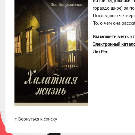
Битов, художники, 
гораздо шире) за п
Последнюю четверть
То, о чем она расск
Вы можете взять эт
Электронный катал
ЛитРес
« Вернуться к списку