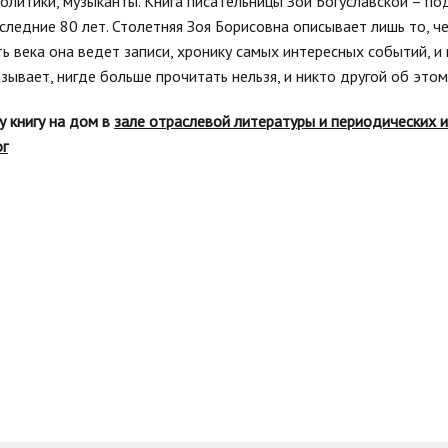
политики, музыканты. Книга писательницы Зои Богуславской – п
оследние 80 лет. Столетняя Зоя Борисовна описывает лишь то, ч
 века она ведет записи, хронику самых интересных событий, и 
азывает, нигде больше прочитать нельзя, и никто другой об этом
у книгу на дом в
зале отраслевой литературы и периодических 
ог