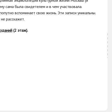
одлинная энциклопедия культурной жизни Москвы (и
ему сама была свидетелем и в чем участвовала.
попутно вспоминает свою жизнь. Эти записи уникальны.
 не расскажет.
изданий
(2 этаж).