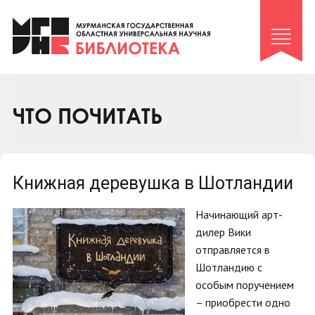
Клуб «Гиря и сельдерей»
Клуб «Семейный архив»
Клуб гидов
Коллегам
ЧТО ПОЧИТАТЬ
Контакты
Книжная деревушка в Шотландии
Начинающий арт-
дилер Вики
отправляется в
Шотландию с
особым поручением
– приобрести одно