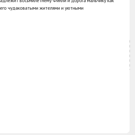
ринадлежит восьмилетнему Финли и дорога мальчику как
с его чудаковатыми жителями и уютными