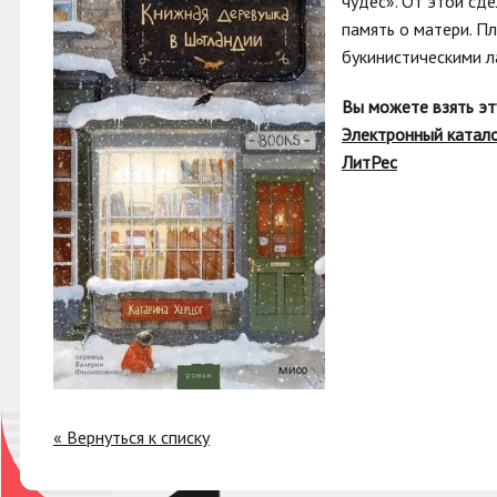
чудес». От этой сд
память о матери. П
букинистическими ла
Вы можете взять эт
Электронный катал
ЛитРес
« Вернуться к списку