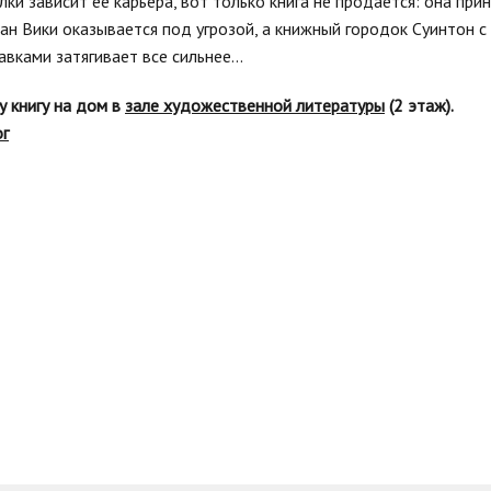
елки зависит ее карьера, вот только книга не продается: она п
лан Вики оказывается под угрозой, а книжный городок Суинтон 
вками затягивает все сильнее...
у книгу на дом в
зале художественной литературы
(2 этаж).
ог