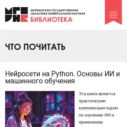
Клуб «Гиря и сельдерей»
Клуб «Семейный архив»
Клуб гидов
Коллегам
ЧТО ПОЧИТАТЬ
Контакты
Нейросети на Python. Основы ИИ и
машинного обучения
Эта книга является
практическим
комплексным гидом
по изучению ИИ и
применению