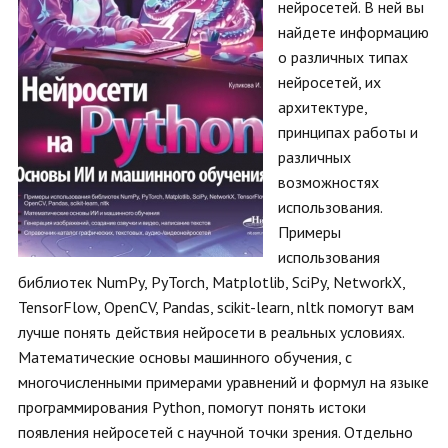
нейросетей. В ней вы
найдете информацию
о различных типах
нейросетей, их
архитектуре,
принципах работы и
различных
возможностях
использования.
Примеры
использования
библиотек NumPy, PyTorch, Matplotlib, SciPy, NetworkX,
TensorFlow, OpenCV, Pandas, scikit-learn, nltk помогут вам
лучше понять действия нейросети в реальных условиях.
Математические основы машинного обучения, с
многочисленными примерами уравнений и формул на языке
программирования Python, помогут понять истоки
появления нейросетей с научной точки зрения. Отдельно