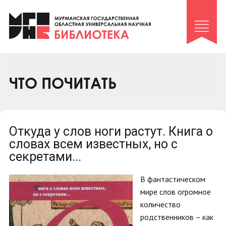
Клуб «Гиря и сельдерей»
Клуб «Семейный архив»
Клуб гидов
Коллегам
ЧТО ПОЧИТАТЬ
Контакты
Откуда у слов ноги растут. Книга о
словах всем известных, но с
секретами...
В фантастическом
мире слов огромное
количество
родственников – как