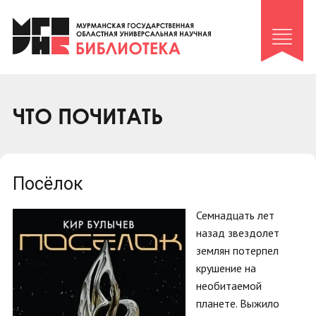
Клуб «Гиря и сельдерей»
Клуб «Семейный архив»
Клуб гидов
Коллегам
ЧТО ПОЧИТАТЬ
Контакты
Посёлок
Семнадцать лет
назад звездолет
землян потерпел
крушение на
необитаемой
планете. Выжило