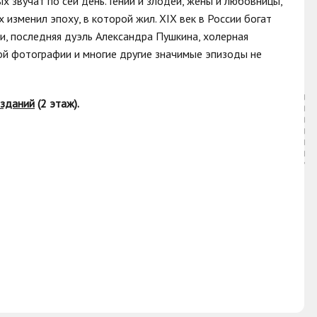
ых звучат по сей день. Гении и злодеи, жены и любовницы,
 изменил эпоху, в которой жил. XIX век в России богат
и, последняя дуэль Александра Пушкина, холерная
ной фотографии и многие другие значимые эпизоды не
изданий
(2 этаж).