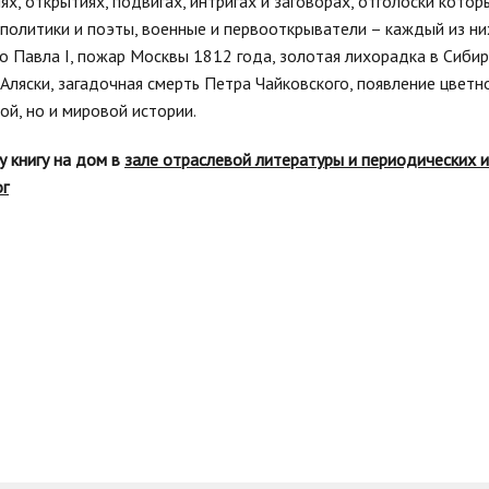
ях, открытиях, подвигах, интригах и заговорах, отголоски котор
политики и поэты, военные и первооткрыватели – каждый из них
о Павла I, пожар Москвы 1812 года, золотая лихорадка в Сибир
Аляски, загадочная смерть Петра Чайковского, появление цвет
ой, но и мировой истории.
у книгу на дом в
зале отраслевой литературы и периодических 
ог