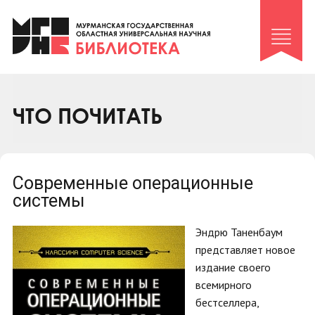
Клуб «Гиря и сельдерей»
Клуб «Семейный архив»
Клуб гидов
Коллегам
ЧТО ПОЧИТАТЬ
Контакты
Современные операционные
системы
Эндрю Таненбаум
представляет новое
издание своего
всемирного
бестселлера,