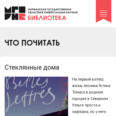
Клуб «Гиря и сельдерей»
Клуб «Семейный архив»
Клуб гидов
Коллегам
ЧТО ПОЧИТАТЬ
Контакты
Стеклянные дома
На первый взгляд
жизнь лесника Гетина
Томаса в родном
городке в Северном
Уэльсе проста и
заурядна, но у него