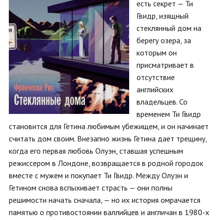
есть секрет — Ти
Гвидр, изящный
стеклянный дом на
берегу озера, за
которым он
присматривает в
отсутствие
английских
владельцев. Со
временем Ти Гвидр
становится для Гетина любимым убежищем, и он начинает
считать дом своим. Внезапно жизнь Гетина дает трещину,
когда его первая любовь Олуэн, ставшая успешным
режиссером в Лондоне, возвращается в родной городок
вместе с мужем и покупает Ти Гвидр. Между Олуэн и
Гетином снова вспыхивает страсть — они полны
решимости начать сначала, — но их история омрачается
памятью о противостоянии валлийцев и англичан в 1980-х