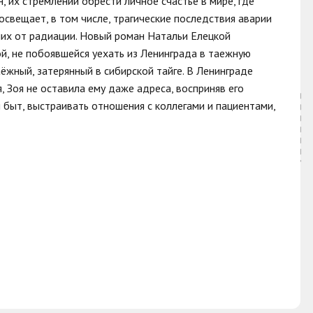
 их стремлении обрести личное счастье в мире, где
свещает, в том числе, трагические последствия аварии
их от радиации. Новый роман Натальи Елецкой
й, не побоявшейся уехать из Ленинграда в таежную
ёжный, затерянный в сибирской тайге. В Ленинграде
, Зоя не оставила ему даже адреса, восприняв его
 быт, выстраивать отношения с коллегами и пациентами,