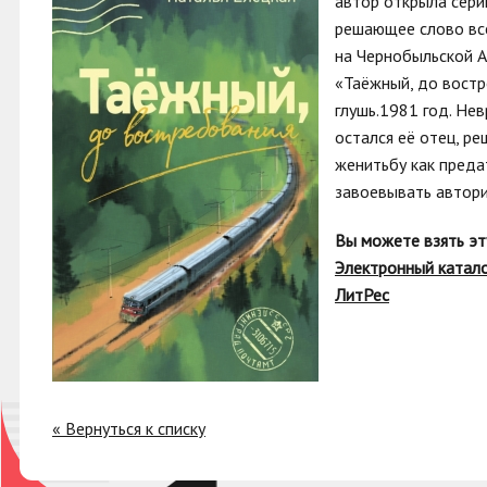
автор открыла сери
решающее слово все
на Чернобыльской А
«Таёжный, до востр
глушь.1981 год. Не
остался её отец, р
женитьбу как преда
завоевывать автори
Вы можете взять эт
Электронный катал
ЛитРес
« Вернуться к списку