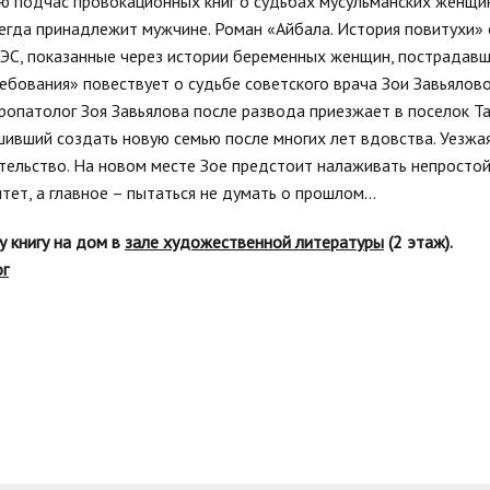
ю подчас провокационных книг о судьбах мусульманских женщин,
гда принадлежит мужчине. Роман «Айбала. История повитухи» о
ЭС, показанные через истории беременных женщин, пострадавш
ебования» повествует о судьбе советского врача Зои Завьялово
вропатолог Зоя Завьялова после развода приезжает в поселок Та
ешивший создать новую семью после многих лет вдовства. Уезжая
тельство. На новом месте Зое предстоит налаживать непростой
тет, а главное – пытаться не думать о прошлом…
у книгу на дом в
зале художественной литературы
(2 этаж).
ог