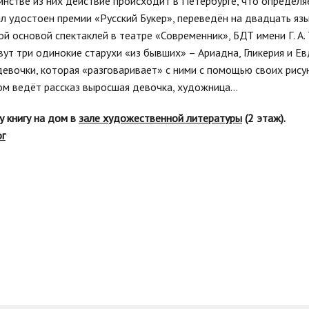
инстве из них действие происходит в Петербурге, что определя
 удостоен премии «Русский Букер», переведён на двадцать язы
ой основой спектаклей в театре «Современник», БДТ имени Г. А.
вут три одинокие старухи «из бывших» – Ариадна, Гликерия и Е
евочки, которая «разговаривает» с ними с помощью своих рисун
м ведёт рассказ выросшая девочка, художница…
у книгу на дом в
зале художественной литературы
(2 этаж).
ог