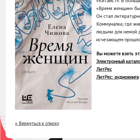
«Китаист». В больш
«Время женщин» был
Он стал литературн
Коммуналка, где жи
людьми для немой д
исчезающем прошло
Вы можете взять эт
Электронный катал
ЛитРес
ЛитРес: аудиокнига
« Вернуться к списку