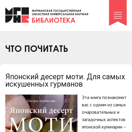
Клуб «Гиря и сельдерей»
Клуб «Семейный архив»
Клуб гидов
Коллегам
ЧТО ПОЧИТАТЬ
Контакты
Японский десерт моти. Для самых
искушенных гурманов
Эта книга познакомит
вас с одним из самых
очаровательных и
загадочных аспектов
японской кулинарии –