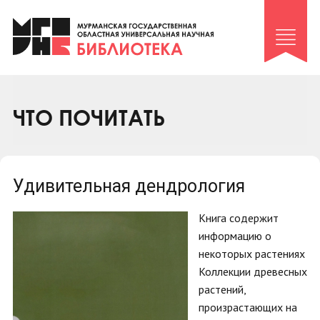
Клуб «Гиря и сельдерей»
Клуб «Семейный архив»
Клуб гидов
Коллегам
ЧТО ПОЧИТАТЬ
Контакты
Удивительная дендрология
Книга содержит
информацию о
некоторых растениях
Коллекции древесных
растений,
произрастающих на