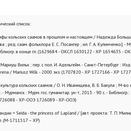
ческий список:
 мифы кольских саамов в прошлом и настоящем / Надежда Большак
ва ; ред. саам. фольклора Е. С. Посангер ; ил. Г. А. Кулинченко]. - М
ы. - Библиогр. в конце гл. (1629684 - ОКСЛ 1630122 - ХР 1654635 - О
 Мариуш Вильк ; пер. с пол. И. Адельгейм. - Санкт-Петербург : Из
ami rena / Mariusz Wilk. - 2000 экз. (1707820 - ХР 1727166 - ХР 17
культура кольских саамов / О. Н. Иванищева, В. Б. Бакула ; М-во
- Мурманск : Мурм. гос. гуманитар. ун-т, 2013. - 90 с. - Библиогр.:
 1726088 - ХР-ООЭ 1726089 - ХР-ООЭ)
дии = Seida - the princess of Lapland / [авт. проекта: Т. П. Милиц
. ил. (М-1711517 – ХР)