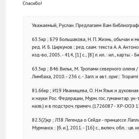
Спасибо!
Уважаемый, Руслан. Предлагаем Вам библиографи
63.5кр ; Б79 Большакова, Н. П. Жизнь, обычаи и
ред. И. Б. Циркунов ; ред. саам. текста А. А. Антоно
изд-во, 2005. - 414, [1] с., [8] л. ил. : ил., карт
63.5кр ; В46 Вильк, М. Тропами северного оленя /
Лимбаха, 2010. - 236 с. - Загл. и авт. ориг.: Trop
81.66кр ; И19 Иванищева, О. Н.м Язык и духовная 
и науки Рос. Федерации, Мурм. гос. гуманитар. ун-т. 
назв.) и в подстроч. примеч. (1726087 - ХР-ООЭ
82.3(2)кр ; Л38 Легенда о Сейде - принцессе Лаплан
Мурманск : [б. и.], 2011. - [16] с., включ. обл. : цв