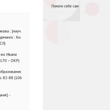
Помоги себе сам
ова ; [науч.
урманск : Кн.
КСЛ)
д-во Ивана
27170 – ОКР)
 образования
 с. 82-88 (106
кая]. -