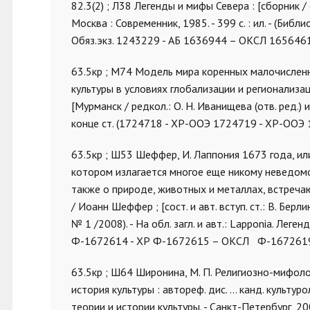
82.3(2) ; Л38 Легенды и мифы Севера : [сборник / со
Москва : Современник, 1985. - 399 с. : ил. - (Би
Обяз.экз. 1243229 - АБ 1636944 – ОКСЛ 165646
63.5кр ; М74 Модель мира коренных малочисленн
культуры в условиях глобализации и регионализаци
[Мурманск / редкол.: О. Н. Иванищева (отв. ред.) и д
конце ст. (1724718 - ХР-ООЭ 1724719 - ХР-ООЭ
63.5кр ; Ш53 Шеффер, И. Лаппония 1673 года, ил
котором излагается многое еще никому неведомое
также о природе, животных и металлах, встреча
/ Иоанн Шеффер ; [сост. и авт. вступ. ст.: В. Берлин
№ 1 /2008). - На обл. загл. и авт.: Lapponia. Лег
Ф-1672614 - ХР Ф-1672615 – ОКСЛ Ф-1672619
63.5кр ; Ш64 Широнина, М. П. Религиозно-мифолог
история культуры : автореф. дис. ... канд. культу
теории и истории культуры. - Санкт-Петербург, 2009.