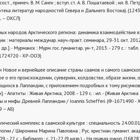
ст., примеч. В. М. Санги ; вступ. ст. А. В. Пошатаевой ; ил. В. Петр
блиотека литератур народностей Севера и Дальнего Востока). (124
1 – ОКСЛ)
ых народов Арктического региона: динамика взаимодействия я
и : материалы междунар. науч.-практ. семинара, 29-31 окт. 2012 
р.]. - Мурманск : Мурм. гос. гуманитар. ун-т, 2013. - 279 с. : табл.
 1724720 - ХР-ООЭ)
и Новое и вернейшее описание страны саамов и самого саамског
 о его происхождении, суевериях, колдовстве, образе жизни, о
ющихся в Лапландии, с приложением подробных к тому рисунков 
]. - Апатиты : Живая Арктика, 2008. - 129 с. : ил. - (Живая Арктика
енды и мифы Древней Лапландии / Ioannis Schefferi. (Ф-1671490 - 
 – АБ)
ический комплекс в саамской культуре : специальность 24.00.01
рологии / Широнина Марина Павловна ; Рус. христиан. гуманит. акад
 - 22 с. - Библиогр.: с. 21-22 (9 назв.). - На правах рукоп. (16828