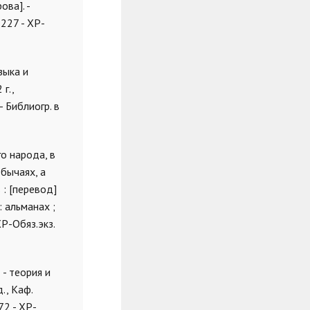
ова]. -
3227 - ХР-
зыка и
г.,
 - Библиогр. в
о народа, в
бычаях, а
: [перевод]
 : альманах ;
ХР-Обяз.экз.
 - теория и
., Каф.
72 - ХР-