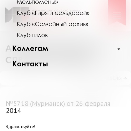
Мельпомены»
Клуб «Гиря и сельдерей»
Клуб «Семейный архив»
Клуб гидов
АРХИВ ВЫПОЛНЕННЫХ
Коллегам
СПРАВОК И ПОИСК
Контакты
ПОКАЗАТЬ ПОДРАЗДЕЛЫ ⇒
№5718 (Мурманск) от 26 февраля
2014
Здравствуйте!