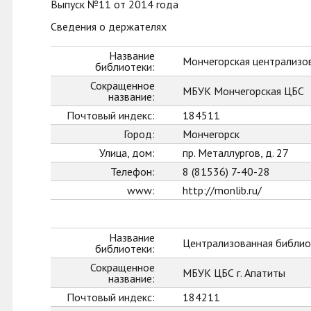
Выпуск №11 от 2014 года
Сведения о держателях
Название
Мончегорская централизо
библиотеки:
Сокращенное
МБУК Мончегорская ЦБС
название:
Почтовый индекс:
184511
Город:
Мончегорск
Улица, дом:
пр. Металлургов, д. 27
Телефон:
8 (81536) 7-40-28
www:
http://monlib.ru/
Название
Централизованная библиот
библиотеки:
Сокращенное
МБУК ЦБС г. Апатиты
название:
Почтовый индекс:
184211