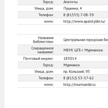
Город:
Апатиты
Улица, дом:
Пушкина, 4
Телефон:
8 (81555) 7-08-39
www:
http://www.apatitylibr.ru/
Название
Центральная городская би
библиотеки:
Сокращенное
МБУК ЦГБ г. Мурманска
название:
Почтовый индекс:
183014
Город:
Мурманск
Улица, дом:
пр. Кольский, 93
Телефон:
8 (8152) 53-57-62
www:
http://murmanlib.ru