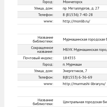
Город:
Мончегорск
Улица, дом:
пр. Металлургов, д. 27
Телефон:
8 (81536) 7-40-28
www:
http://monlib.ru/
Название
Мурмашинская городская 
библиотеки:
Сокращенное
МБУК Мурмашинская горо
название:
Почтовый индекс:
184355
Город:
п. Мурмаши
Улица, дом:
Энергетиков, 7
Телефон:
8(81553) 6-36-69
www:
http://murmashi-library.ru/
Название
Центральная городская би
библиотеки: