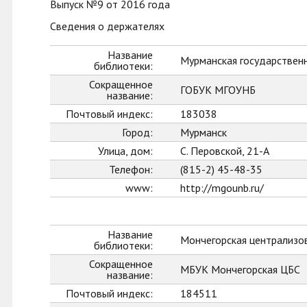
Выпуск №9 от 2016 года
Сведения о держателях
Название
Мурманская государственн
библиотеки:
Сокращенное
ГОБУК МГОУНБ
название:
Почтовый индекс:
183038
Город:
Мурманск
Улица, дом:
С. Перовской, 21-А
Телефон:
(815-2) 45-48-35
www:
http://mgounb.ru/
Название
Мончегорская централизо
библиотеки:
Сокращенное
МБУК Мончегорская ЦБС
название:
Почтовый индекс:
184511