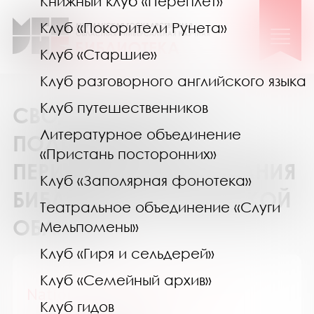
Книжный клуб «Переплёт»
Клуб «Покорители Рунета»
Клуб «Старшие»
Клуб разговорного английского языка
Клуб путешественников
СВОДНЫЙ КАТАЛОГ
Литературное объединение
ПОДПИСКИ НА
«Пристань посторонних»
ПЕРИОДИЧЕСКИЕ ИЗДАНИЯ
Клуб «Заполярная фонотека»
БИБЛИОТЕК МУРМАНСКОЙ
Театральное объединение «Слуги
ОБЛАСТИ
Мельпомены»
Клуб «Гиря и сельдерей»
Клуб «Семейный архив»
National Geographic Россия
Клуб гидов