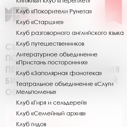
Книжный клуб «Переплёт»
Клуб «Покорители Рунета»
Клуб «Старшие»
Клуб разговорного английского языка
Клуб путешественников
СВОДНЫЙ КАТАЛОГ
Литературное объединение
ПОДПИСКИ НА
«Пристань посторонних»
ПЕРИОДИЧЕСКИЕ ИЗДАНИЯ
Клуб «Заполярная фонотека»
БИБЛИОТЕК МУРМАНСКОЙ
Театральное объединение «Слуги
ОБЛАСТИ
Мельпомены»
Клуб «Гиря и сельдерей»
Клуб «Семейный архив»
National Geographic Россия
Клуб гидов