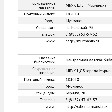
Сокращенное
МБУК ЦГБ г. Мурманска
название:
Почтовый индекс:
183014
Город:
Мурманск
Улица, дом:
пр. Кольский, 93
Телефон:
8 (8152) 53-57-62
www:
http://murmanlib.ru
Название
Центральная детская биб
библиотеки:
Сокращенное
МБУК ЦДБ города Мурман
название:
Почтовый индекс:
183050
Город:
Мурманск
Улица, дом:
Беринга, 28
Телефон:
8 (8152) 43-62-57
www:
http://cdb-murmansk.ru/