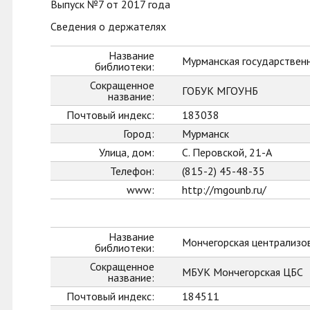
Выпуск №7 от 2017 года
Сведения о держателях
Название
Мурманская государственн
библиотеки:
Сокращенное
ГОБУК МГОУНБ
название:
Почтовый индекс:
183038
Город:
Мурманск
Улица, дом:
С. Перовской, 21-А
Телефон:
(815-2) 45-48-35
www:
http://mgounb.ru/
Название
Мончегорская централизо
библиотеки:
Сокращенное
МБУК Мончегорская ЦБС
название:
Почтовый индекс:
184511