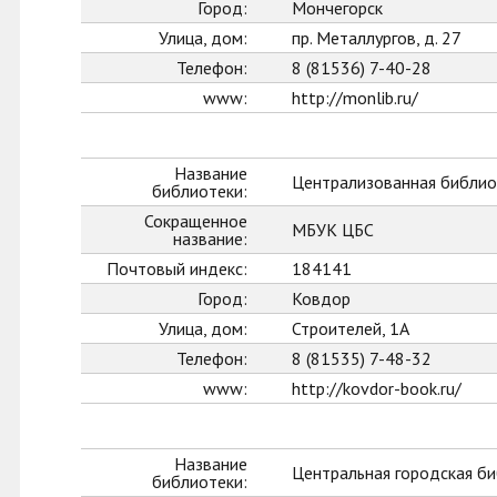
Город:
Мончегорск
Улица, дом:
пр. Металлургов, д. 27
Телефон:
8 (81536) 7-40-28
www:
http://monlib.ru/
Название
Централизованная библио
библиотеки:
Сокращенное
МБУК ЦБС
название:
Почтовый индекс:
184141
Город:
Ковдор
Улица, дом:
Строителей, 1А
Телефон:
8 (81535) 7-48-32
www:
http://kovdor-book.ru/
Название
Центральная городская би
библиотеки: