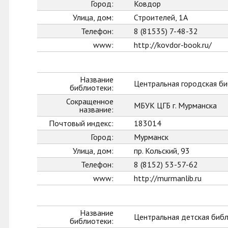
Город:
Ковдор
Улица, дом:
Строителей, 1А
Телефон:
8 (81535) 7-48-32
www:
http://kovdor-book.ru/
Название
Центральная городская би
библиотеки:
Сокращенное
МБУК ЦГБ г. Мурманска
название:
Почтовый индекс:
183014
Город:
Мурманск
Улица, дом:
пр. Кольский, 93
Телефон:
8 (8152) 53-57-62
www:
http://murmanlib.ru
Название
Центральная детская биб
библиотеки: