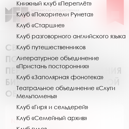
Книжный клуб «Переплёт»
Клуб «Покорители Рунета»
Клуб «Старшие»
Клуб разговорного английского языка
СВОДНЫЙ КАТАЛОГ
Клуб путешественников
ПОДПИСКИ НА
Литературное объединение
«Пристань посторонних»
ПЕРИОДИЧЕСКИЕ ИЗДАНИЯ
Клуб «Заполярная фонотека»
БИБЛИОТЕК МУРМАНСКОЙ
Театральное объединение «Слуги
ОБЛАСТИ
Мельпомены»
Клуб «Гиря и сельдерей»
Клуб «Семейный архив»
National Geographic Россия
Клуб гидов