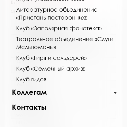
Выпуск №2 от 2022 года
Литературное объединение
Сведения о держателях
«Пристань посторонних»
Название библиотеки:
Клуб «Заполярная фонотека»
Кильдинская городская библиотека
Театральное объединение «Слуги
Сокращенное название:
МБУК "Кильдинская городская библиотека"
Мельпомены»
Почтовый индекс:
Клуб «Гиря и сельдерей»
184367
Клуб «Семейный архив»
Город:
п. Кильдинстрой
Клуб гидов
Улица, дом:
Коллегам
Советская, 2
Телефон:
Контакты
8 (81553) 9-41-60
www:
http://biblio-mokildin.ru