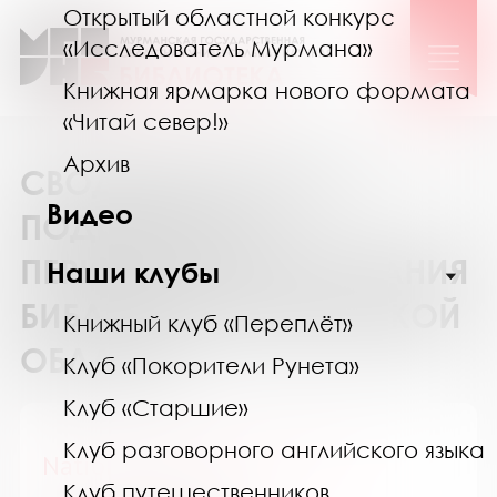
Открытый областной конкурс
«Исследователь Мурмана»
Книжная ярмарка нового формата
«Читай север!»
Архив
СВОДНЫЙ КАТАЛОГ
Видео
ПОДПИСКИ НА
ПЕРИОДИЧЕСКИЕ ИЗДАНИЯ
Наши клубы
БИБЛИОТЕК МУРМАНСКОЙ
Книжный клуб «Переплёт»
ОБЛАСТИ
Клуб «Покорители Рунета»
Клуб «Старшие»
Клуб разговорного английского языка
National Geographic Россия
Клуб путешественников