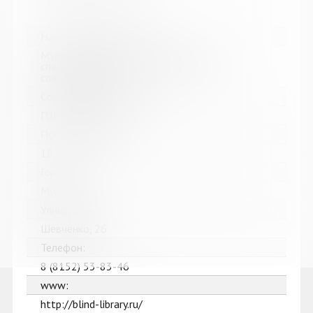
Название библиотеки:
Мурманская горственная областная
специальная библиотека для слепых и
слабовидящих
Сокращенное название:
ГОБУК МГОСБСС
Почтовый индекс:
183052
Город:
Мурманск
Улица, дом:
Шевченко, 26
Телефон:
8 (8152) 53-83-46
www:
http://blind-library.ru/