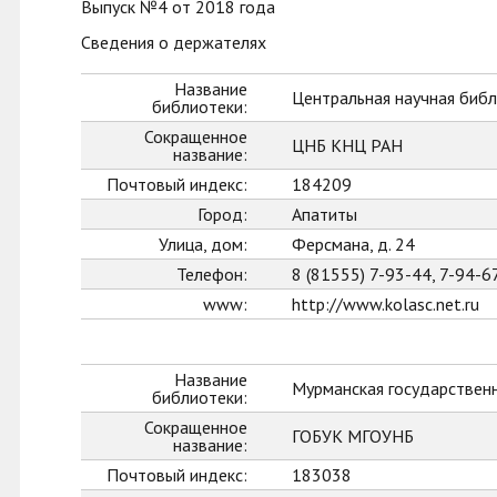
Выпуск №4 от 2018 года
Сведения о держателях
Название
Центральная научная библ
библиотеки:
Сокращенное
ЦНБ КНЦ РАН
название:
Почтовый индекс:
184209
Город:
Апатиты
Улица, дом:
Ферсмана, д. 24
Телефон:
8 (81555) 7-93-44, 7-94-6
www:
http://www.kolasc.net.ru
Название
Мурманская государственн
библиотеки:
Сокращенное
ГОБУК МГОУНБ
название:
Почтовый индекс:
183038