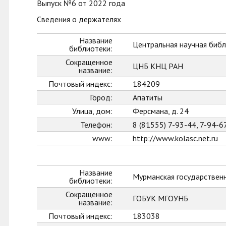
Выпуск №6 от 2022 года
Сведения о держателях
Название
Центральная научная библ
библиотеки:
Сокращенное
ЦНБ КНЦ РАН
название:
Почтовый индекс:
184209
Город:
Апатиты
Улица, дом:
Ферсмана, д. 24
Телефон:
8 (81555) 7-93-44, 7-94-6
www:
http://www.kolasc.net.ru
Название
Мурманская государственн
библиотеки:
Сокращенное
ГОБУК МГОУНБ
название:
Почтовый индекс:
183038