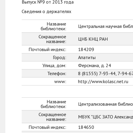
Выпуск №9 от 2013 года
Сведения о держателях
Название
Центральная научная библ
библиотеки:
Сокращенное
ЦНБ КНЦ РАН
название:
Почтовый индекс:
184209
Город:
Апатиты
Улица, дом:
Ферсмана, д. 24
Телефон:
8 (81555) 7-93-44, 7-94-6
www:
http://www.kolasc.net.ru
Название
Централизованная библио
библиотеки:
Сокращенное
МБУК "ЦБС ЗАТО Александ
название:
Почтовый индекс:
184650