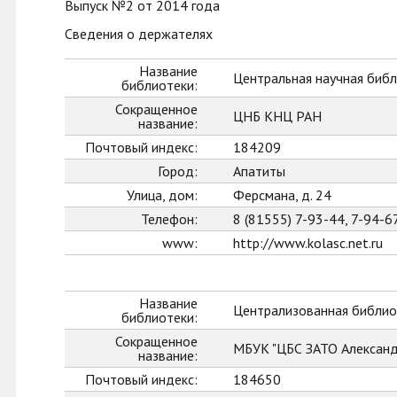
Выпуск №2 от 2014 года
Сведения о держателях
Название
Центральная научная библ
библиотеки:
Сокращенное
ЦНБ КНЦ РАН
название:
Почтовый индекс:
184209
Город:
Апатиты
Улица, дом:
Ферсмана, д. 24
Телефон:
8 (81555) 7-93-44, 7-94-6
www:
http://www.kolasc.net.ru
Название
Централизованная библио
библиотеки:
Сокращенное
МБУК "ЦБС ЗАТО Александ
название:
Почтовый индекс:
184650