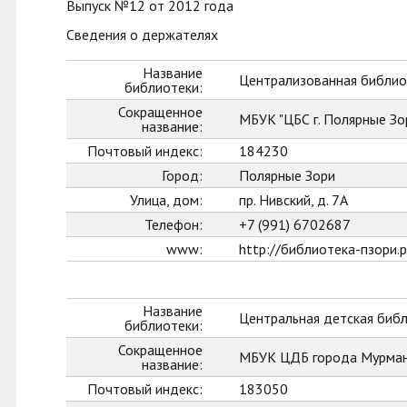
Выпуск №12 от 2012 года
Сведения о держателях
Название
Централизованная библиот
библиотеки:
Сокращенное
МБУК "ЦБС г. Полярные Зо
название:
Почтовый индекс:
184230
Город:
Полярные Зори
Улица, дом:
пр. Нивский, д. 7А
Телефон:
+7 (991) 6702687
www:
http://библиотека-пзори.
Название
Центральная детская биб
библиотеки:
Сокращенное
МБУК ЦДБ города Мурман
название:
Почтовый индекс:
183050