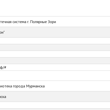
ечная система г. Полярные Зори
ри"
рф/#
лиотека города Мурманска
ска