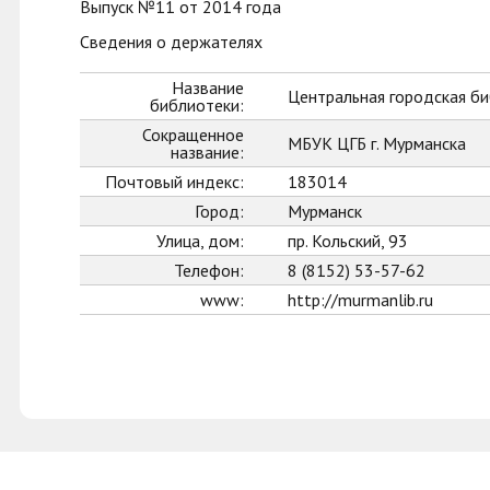
Выпуск №11 от 2014 года
Сведения о держателях
Название
Центральная городская би
библиотеки:
Сокращенное
МБУК ЦГБ г. Мурманска
название:
Почтовый индекс:
183014
Город:
Мурманск
Улица, дом:
пр. Кольский, 93
Телефон:
8 (8152) 53-57-62
www:
http://murmanlib.ru