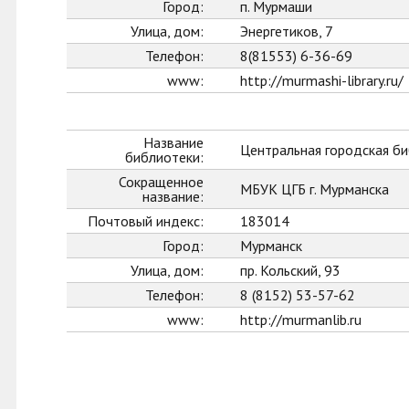
Город:
п. Мурмаши
Улица, дом:
Энергетиков, 7
Телефон:
8(81553) 6-36-69
www:
http://murmashi-library.ru/
Название
Центральная городская би
библиотеки:
Сокращенное
МБУК ЦГБ г. Мурманска
название:
Почтовый индекс:
183014
Город:
Мурманск
Улица, дом:
пр. Кольский, 93
Телефон:
8 (8152) 53-57-62
www:
http://murmanlib.ru