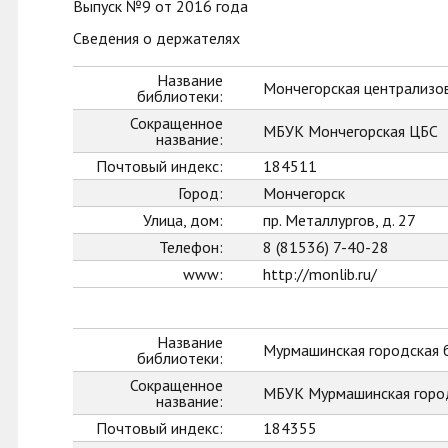
Выпуск №9 от 2016 года
Сведения о держателях
Название
Мончегорская централизо
библиотеки:
Сокращенное
МБУК Мончегорская ЦБС
название:
Почтовый индекс:
184511
Город:
Мончегорск
Улица, дом:
пр. Металлургов, д. 27
Телефон:
8 (81536) 7-40-28
www:
http://monlib.ru/
Название
Мурмашинская городская 
библиотеки:
Сокращенное
МБУК Мурмашинская горо
название:
Почтовый индекс:
184355