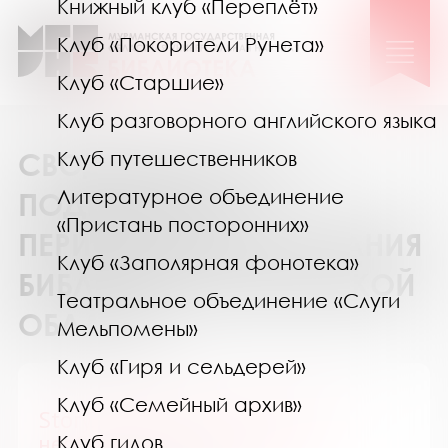
Книжный клуб «Переплёт»
Клуб «Покорители Рунета»
Клуб «Старшие»
Клуб разговорного английского языка
СВОДНЫЙ КАТАЛОГ
Клуб путешественников
Литературное объединение
ПОДПИСКИ НА
«Пристань посторонних»
ПЕРИОДИЧЕСКИЕ ИЗДАНИЯ
Клуб «Заполярная фонотека»
БИБЛИОТЕК МУРМАНСКОЙ
Театральное объединение «Слуги
ОБЛАСТИ
Мельпомены»
Клуб «Гиря и сельдерей»
Клуб «Семейный архив»
Story. Обыкновенные судьбы
необыкновенных людей
Клуб гидов