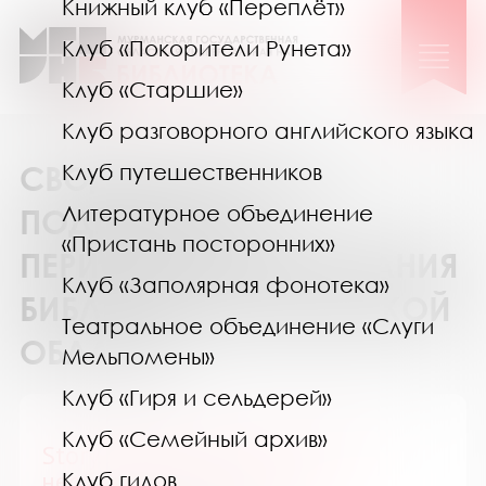
Книжный клуб «Переплёт»
Клуб «Покорители Рунета»
Клуб «Старшие»
Клуб разговорного английского языка
СВОДНЫЙ КАТАЛОГ
Клуб путешественников
Литературное объединение
ПОДПИСКИ НА
«Пристань посторонних»
ПЕРИОДИЧЕСКИЕ ИЗДАНИЯ
Клуб «Заполярная фонотека»
БИБЛИОТЕК МУРМАНСКОЙ
Театральное объединение «Слуги
ОБЛАСТИ
Мельпомены»
Клуб «Гиря и сельдерей»
Клуб «Семейный архив»
Story. Обыкновенные судьбы
необыкновенных людей
Клуб гидов