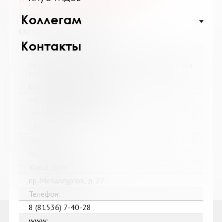
Выпуск №7 / 8 от 2017 года
Коллегам
Сведения о держателях
Контакты
Название библиотеки:
Мончегорская централизованная библиотечная
система
Сокращенное название:
МБУК Мончегорская ЦБС
Почтовый индекс:
184511
Город:
Мончегорск
Улица, дом:
пр. Металлургов, д. 27
Телефон:
8 (81536) 7-40-28
www: