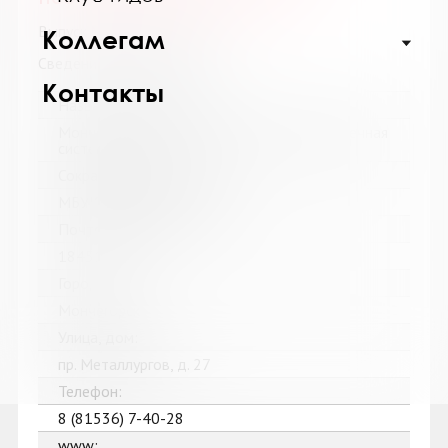
Выпуск №3 от 2018 года
Коллегам
Сведения о держателях
Контакты
Название библиотеки:
Мончегорская централизованная библиотечная
система
Сокращенное название:
МБУК Мончегорская ЦБС
Почтовый индекс:
184511
Город:
Мончегорск
Улица, дом:
пр. Металлургов, д. 27
Телефон:
8 (81536) 7-40-28
www: