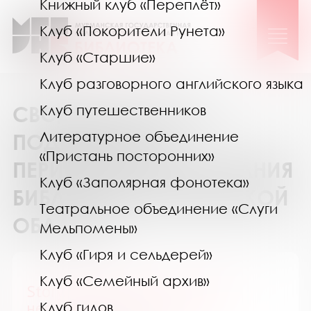
Книжный клуб «Переплёт»
Клуб «Покорители Рунета»
Клуб «Старшие»
Клуб разговорного английского языка
СВОДНЫЙ КАТАЛОГ
Клуб путешественников
Литературное объединение
ПОДПИСКИ НА
«Пристань посторонних»
ПЕРИОДИЧЕСКИЕ ИЗДАНИЯ
Клуб «Заполярная фонотека»
БИБЛИОТЕК МУРМАНСКОЙ
Театральное объединение «Слуги
ОБЛАСТИ
Мельпомены»
Клуб «Гиря и сельдерей»
Клуб «Семейный архив»
Story. Обыкновенные судьбы
необыкновенных людей
Клуб гидов