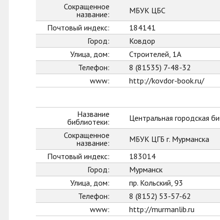
Сокращенное
МБУК ЦБС
название:
Почтовый индекс:
184141
Город:
Ковдор
Улица, дом:
Строителей, 1А
Телефон:
8 (81535) 7-48-32
www:
http://kovdor-book.ru/
Название
Центральная городская би
библиотеки:
Сокращенное
МБУК ЦГБ г. Мурманска
название:
Почтовый индекс:
183014
Город:
Мурманск
Улица, дом:
пр. Кольский, 93
Телефон:
8 (8152) 53-57-62
www:
http://murmanlib.ru