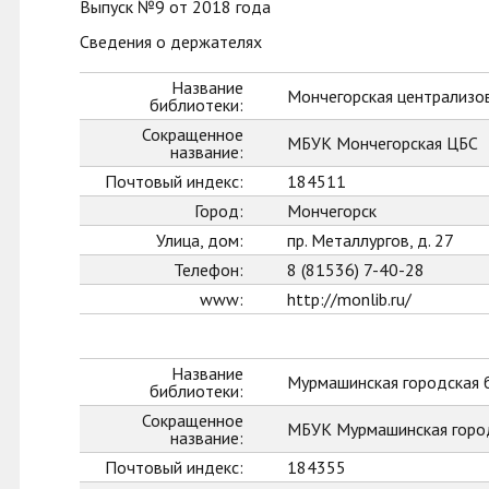
Выпуск №9 от 2018 года
Сведения о держателях
Название
Мончегорская централизо
библиотеки:
Сокращенное
МБУК Мончегорская ЦБС
название:
Почтовый индекс:
184511
Город:
Мончегорск
Улица, дом:
пр. Металлургов, д. 27
Телефон:
8 (81536) 7-40-28
www:
http://monlib.ru/
Название
Мурмашинская городская 
библиотеки:
Сокращенное
МБУК Мурмашинская горо
название:
Почтовый индекс:
184355