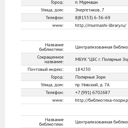
Город:
п. Мурмаши
Улица, дом:
Энергетиков, 7
Телефон:
8(81553) 6-36-69
www:
http://murmashi-library.ru/
Название
Централизованная библиот
библиотеки:
Сокращенное
МБУК "ЦБС г. Полярные Зо
название:
Почтовый индекс:
184230
Город:
Полярные Зори
Улица, дом:
пр. Нивский, д. 7А
Телефон:
+7 (991) 6702687
www:
http://библиотека-пзори.
Название
Централизованная библио
библиотеки: