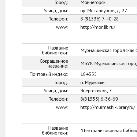
Город:
Мончегорск
Улица, дом:
пр. Металлургов, д. 27
Телефон:
8 (81536) 7-40-28
www:
http://monlib.ru/
Название
Мурмашинская городская 
библиотеки:
Сокращенное
МБУК Мурмашинская горо
название:
Почтовый индекс:
184355
Город:
п. Мурмаши
Улица, дом:
Энергетиков, 7
Телефон:
8(81553) 6-36-69
www:
http://murmashi-library.ru/
Название
"Централизованная библио
библиотеки: