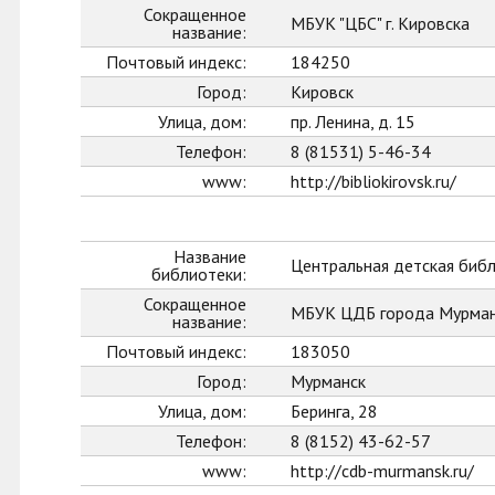
Сокращенное
МБУК "ЦБС" г. Кировска
название:
Почтовый индекс:
184250
Город:
Кировск
Улица, дом:
пр. Ленина, д. 15
Телефон:
8 (81531) 5-46-34
www:
http://bibliokirovsk.ru/
Название
Центральная детская биб
библиотеки:
Сокращенное
МБУК ЦДБ города Мурман
название:
Почтовый индекс:
183050
Город:
Мурманск
Улица, дом:
Беринга, 28
Телефон:
8 (8152) 43-62-57
www:
http://cdb-murmansk.ru/