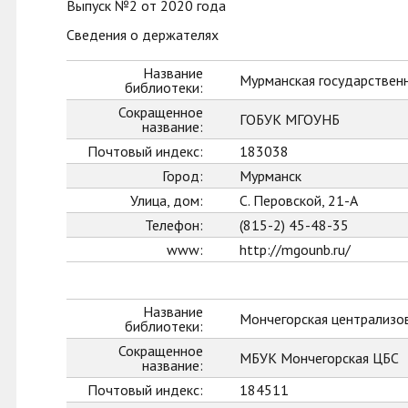
Выпуск №2 от 2020 года
Сведения о держателях
Название
Мурманская государственн
библиотеки:
Сокращенное
ГОБУК МГОУНБ
название:
Почтовый индекс:
183038
Город:
Мурманск
Улица, дом:
С. Перовской, 21-А
Телефон:
(815-2) 45-48-35
www:
http://mgounb.ru/
Название
Мончегорская централизо
библиотеки:
Сокращенное
МБУК Мончегорская ЦБС
название:
Почтовый индекс:
184511