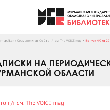
mopolitan / Космополитен. Со 2-го п/г см. The VOICE mag
Выпуск №9 от 20
ПИСКИ НА ПЕРИОДИЧЕС
УРМАНСКОЙ ОБЛАСТИ
го п/г см. The VOICE mag