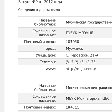
Выпуск №9 от 2012 года
Сведения о держателях
Название
Мурманская государственн
библиотеки:
Сокращенное
ГОБУК МГОУНБ
название:
Почтовый индекс:
183038
Город:
Мурманск
Улица, дом:
С. Перовской, 21-А
Телефон:
(815-2) 45-48-35
www:
http://mgounb.ru/
Название
Мончегорская централизо
библиотеки:
Сокращенное
МБУК Мончегорская ЦБС
название:
Почтовый индекс:
184511