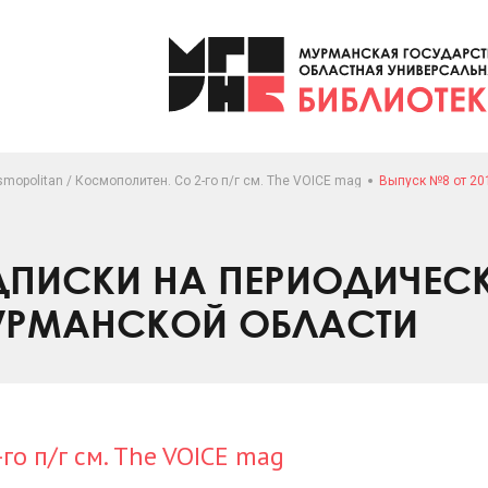
mopolitan / Космополитен. Со 2-го п/г см. The VOICE mag
Выпуск №8 от 20
ПИСКИ НА ПЕРИОДИЧЕС
УРМАНСКОЙ ОБЛАСТИ
го п/г см. The VOICE mag